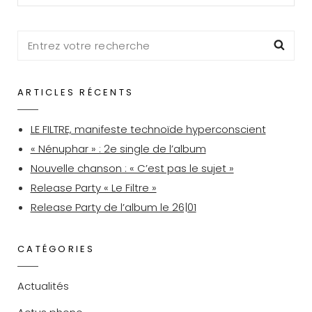
Search
Sea
for:
ARTICLES RÉCENTS
LE FILTRE, manifeste technoïde hyperconscient
« Nénuphar » : 2e single de l’album
Nouvelle chanson : « C’est pas le sujet »
Release Party « Le Filtre »
Release Party de l’album le 26|01
CATÉGORIES
Actualités