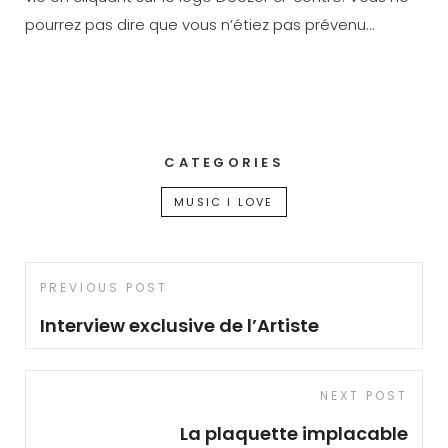
pourrez pas dire que vous n’étiez pas prévenu…
CATEGORIES
MUSIC I LOVE
Navigation
Previous
PREVIOUS POST
de
Post
Interview exclusive de l’Artiste
l’article
Next
NEXT POST
Post
La plaquette implacable