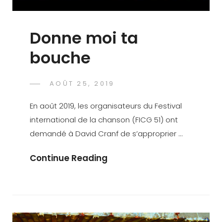
Donne moi ta
bouche
POSTED
AOÛT 25, 2019
DAVID
BY
ON
CRANF
En août 2019, les organisateurs du Festival
international de la chanson (FICG 51) ont
demandé à David Cranf de s’approprier …
Donne
Continue Reading
Moi
Ta
Bouche