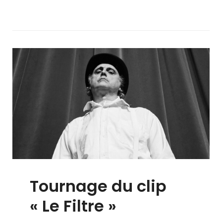
:
2e
Single
De
L’album
Tournage du clip
« Le Filtre »