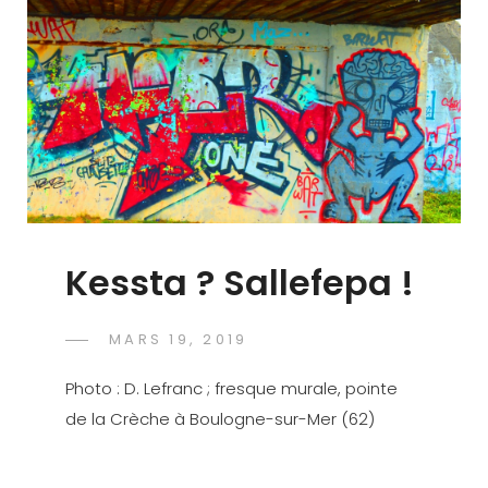
Kessta ? Sallefepa !
POSTED
MARS 19, 2019
DAVID
BY
ON
CRANF
Photo : D. Lefranc ; fresque murale, pointe
de la Crèche à Boulogne-sur-Mer (62)