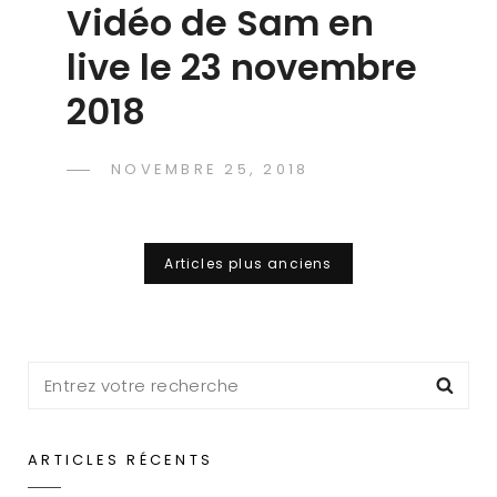
Vidéo de Sam en
live le 23 novembre
2018
POSTED
NOVEMBRE 25, 2018
DAVID
BY
ON
CRANF
Navigation
Articles plus anciens
des
articles
Search
Sea
for:
ARTICLES RÉCENTS