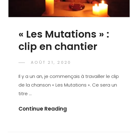
« Les Mutations » :
clip en chantier
POSTED
AOÛT 21, 2020
DAVID
BY
ON
CRANF
Il y a un an, je commençais à travailler le clip
de la chanson « Les Mutations ». Ce sera un
titre …
« Les
Continue Reading
Mutations »
:
Clip