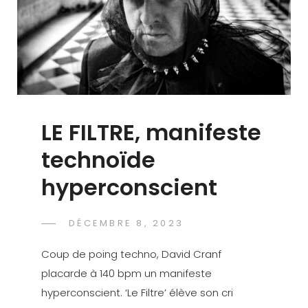
LE FILTRE, manifeste
technoïde
hyperconscient
POSTED
DÉCEMBRE 8, 2023
DAVID
BY
ON
CRANF
Coup de poing techno, David Cranf
placarde à 140 bpm un manifeste
hyperconscient. ‘Le Filtre’ élève son cri