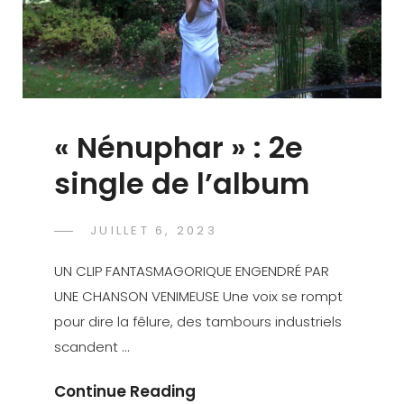
« Nénuphar » : 2e
single de l’album
POSTED
JUILLET 6, 2023
DAVID
BY
ON
CRANF
UN CLIP FANTASMAGORIQUE ENGENDRÉ PAR
UNE CHANSON VENIMEUSE Une voix se rompt
pour dire la fêlure, des tambours industriels
scandent …
« Nénuphar »
Continue Reading