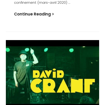
confinement (mars-avril 2020) …
« Double
Continue Reading >
Tour »
:
Single
&
Clip