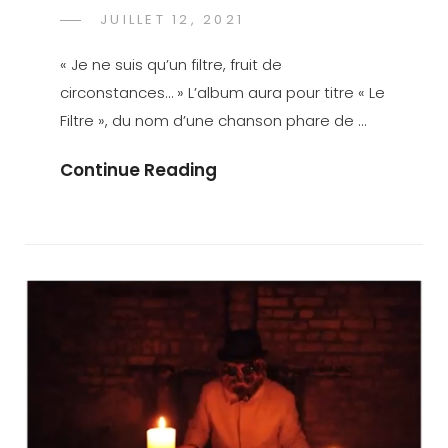
POSTED
JUILLET 12, 2021
DAVID
BY
ON
CRANF
« Je ne suis qu’un filtre, fruit de
circonstances… » L’album aura pour titre « Le
Filtre », du nom d’une chanson phare de …
Tournage
Continue Reading
Du
Clip
« Le
Filtre »