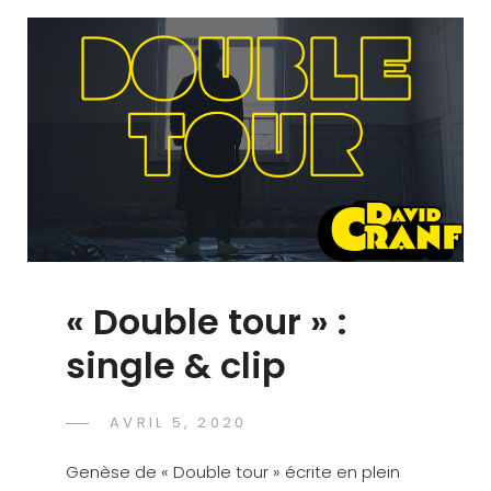
En
Chantier
« Double tour » :
single & clip
POSTED
AVRIL 5, 2020
DAVID
BY
ON
CRANF
Genèse de « Double tour » écrite en plein