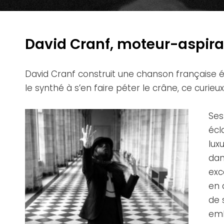
David Cranf, moteur-aspira
David Cranf construit une chanson française él
le synthé à s’en faire péter le crâne, ce curie
Ses
écl
lux
dan
exc
en 
de 
emb