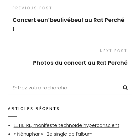
Navigation
Previous
PREVIOUS POST
de
Post
Concert eun’beulivébeul au Rat Perché
l’article
!
Next
NEXT POST
Post
Photos du concert au Rat Perché
Search
Sea
for:
ARTICLES RÉCENTS
LE FILTRE, manifeste technoïde hyperconscient
« Nénuphar » : 2e single de l’album