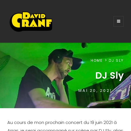
DAVID CRANF
Chanson électro
HOME
DJ SLY
DJ Sly
POSTED-
MAI 20, 2021
BY
BY
WP
ON
LI
Au cours de mon prochain concert du 19 juin 2021 à
Arras, je serai accompagné sur scène par DJ Sly, alias