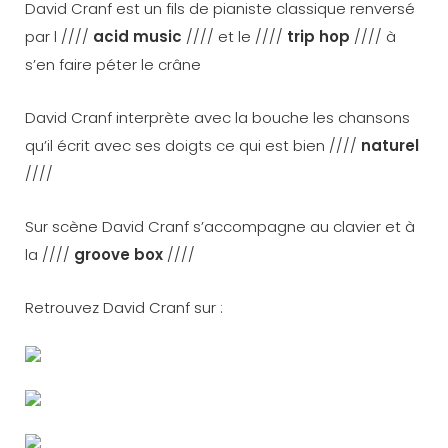
David Cranf est un fils de pianiste classique renversé
par l ////
acid music
//// et le ////
trip hop
//// à
s’en faire péter le crâne
David Cranf interprète avec la bouche les chansons
qu’il écrit avec ses doigts ce qui est bien ////
naturel
////
Sur scène David Cranf s’accompagne au clavier et à
la ////
groove box
////
Retrouvez David Cranf sur :