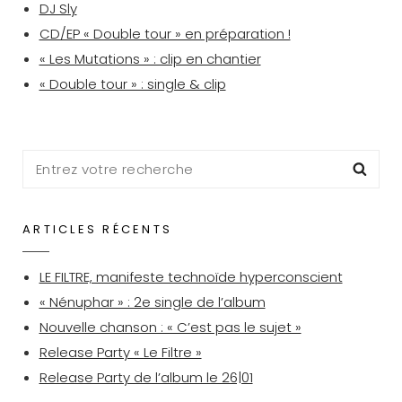
DJ Sly
CD/EP « Double tour » en préparation !
« Les Mutations » : clip en chantier
« Double tour » : single & clip
Search
Sea
for:
ARTICLES RÉCENTS
LE FILTRE, manifeste technoïde hyperconscient
« Nénuphar » : 2e single de l’album
Nouvelle chanson : « C’est pas le sujet »
Release Party « Le Filtre »
Release Party de l’album le 26|01