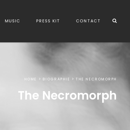
Sea
MUSIC
PRESS KIT
CONTACT
HOME
BIOGRAPHIE
THE NECROMORPH
The Necromorph