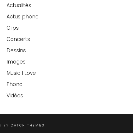
Actualités
Actus phono
Clips
Concerts
Dessins
Images
Music I Love
Phono
Vidéos
EN BY
CATCH THEMES