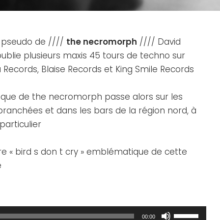
 pseudo de ////
the necromorph
//// David
ublie plusieurs maxis 45 tours de techno sur
Records, Blaise Records et King Smile Records
ique de the necromorph passe alors sur les
branchées et dans les bars de la région nord, à
 particulier
titre « bird s don t cry » emblématique de cette
e
Utilisez
00:00