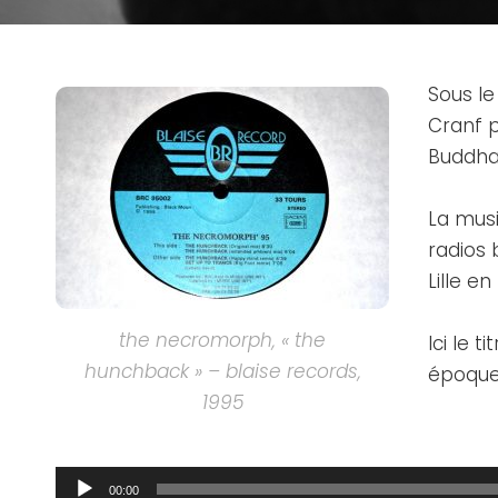
Sous le
Cranf p
Buddha 
La mus
radios 
Lille en
the necromorph, « the
Ici le 
hunchback » – blaise records,
époqu
1995
Lecteur
audio
00:00